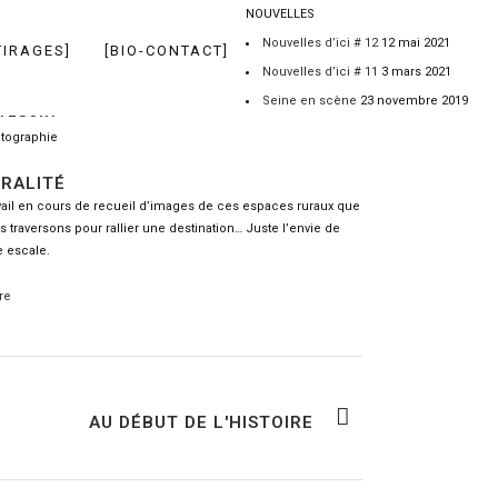
NOUVELLES
Nouvelles d’ici # 12
12 mai 2021
TIRAGES]
[BIO-CONTACT]
Nouvelles d’ici # 11
3 mars 2021
Seine en scène
23 novembre 2019
TEGORY
tographie
RALITÉ
vail en cours de recueil d’images de ces espaces ruraux que
s traversons pour rallier une destination… Juste l’envie de
e escale.
re
AU DÉBUT DE L'HISTOIRE