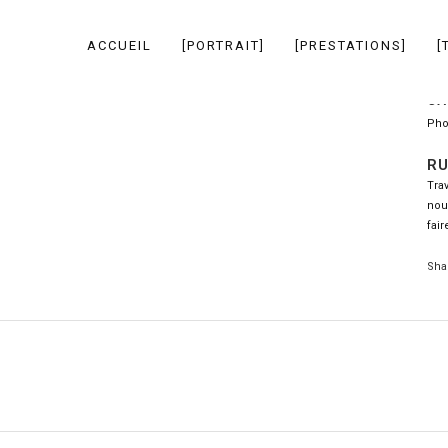
ACCUEIL
[PORTRAIT]
[PRESTATIONS]
[
CA
Pho
RU
Tra
nou
fair
Sha